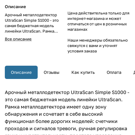
Описание
Цена действительна только для
Арочный металлодетектор
интернет-магазина и может
UltraScan Simple S1000 - это
отличаться от цен в розничных
самая бюджетная модель
магазинах
линейки UltraScan. Рамка
металлодетектора UltraScan
Все описание
Наши менеджеры обязательно
Simple S1000 имеет одну зону
свяжутся с вами и уточнят
обнаружения и сочетает в себе
условия заказа
высокий функционал более
дорогих моделей: счетчики
проходов и сигналов тревоги,
ручная регулировка звука и
Описание
Отзывы
Как купить
Оплата
чувствительности, простота
управления.
Арочный металлодетектор UltraScan Simple S1000 -
это самая бюджетная модель линейки UltraScan.
Рамка металлодетектора имеет одну зону
обнаружения и сочетает в себе высокий
функционал более дорогих моделей: счетчики
проходов и сигналов тревоги, ручная регулировка