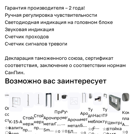
Гарантия производителя – 2 года!
Ручная регулировка чувствительности
Светодиодная индикация на головном блоке
Звуковая индикация
Счетчик проходов
Счетчик сигналов тревоги
Декларация таможенного союза, сертификат
соответствия, заключение о соответствии нормам
СанПин.
Возможно вас заинтересует
Ограждения
Тумба
Турникет
Ручной
Приемник
Комп
Арочный
со
для
ТРИПОД
Настенный
Стойка
металлоискатель
Стойка
Арочный
пропусков
план
металлодетектор
Арочный
стеклом
металлодетектора
тумбовый
блок
нерж.
К-15-A
Центральна
ВМ-911
нерж.
металлодетектор
ГОБЛИН
АНТ
БЛОКПОСТ
металлодетектор
с
проходная
калитка
0
стойка
ПРО
0
0
проходная
SmartScan
Эконом
-
PC
0
БЛОКПОСТ
0
0
0
обратным
0
4
всепогодная
0
0