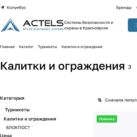
Колумбус
Бренды
Системы безопасности и
охраны в Красноярске
Главная
Каталог
Турникеты
Калитки и ограждения
Калитки и ограждения
3
БЛОКПОСТ
3 товара
Категория
Сначала попу
Турникеты
Калитки и ограждения
Новинка
БЛОКПОСТ
Цена