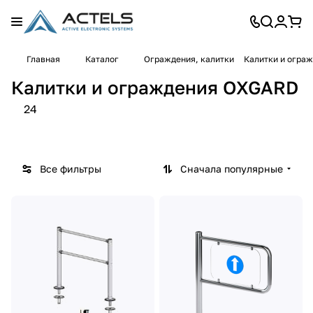
Главная
Каталог
Ограждения, калитки
Калитки и огра
Калит
Кали
Ограж
Калитки и ограждения OXGARD
ки
тки
дения
8
4
12
полн
24
товаров
товара
товаров
орос
товы
е
Все фильтры
Сначала популярные