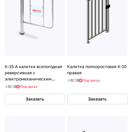
К-15-A калитка всепогодная
Калитка полноростовая К-10
реверсивная с
правая
электромеханическим
0
0
Под заказ
фиксатором
0
0
Под заказ
Заказать
Заказать