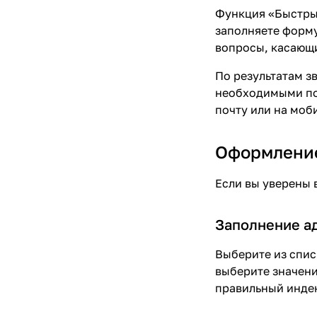
Функция «Быстрый
заполняете форму
вопросы, касающи
По результатам з
необходимыми поз
почту или на моб
Оформление
Если вы уверены 
Заполнение а
Выберите из спис
выберите значени
правильный инде