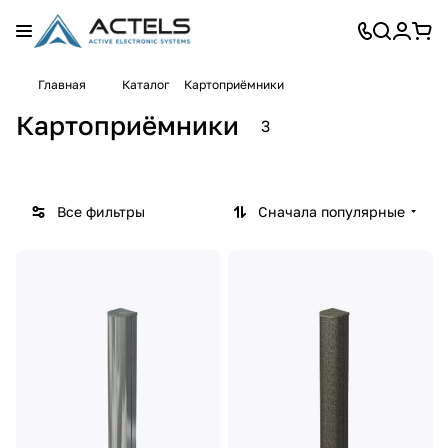
OXG
Главная
Каталог
Картоприёмники
ARD
OMA
1
2
Картоприёмники
3
товар
товара
Все фильтры
Сначала популярные