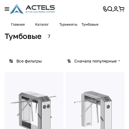
Турни
Главная
Каталог
Турникеты
Тумбовые
кеты
7
БЛОК
Тумбовые
7
товаров
ПОСТ
Все фильтры
Сначала популярные