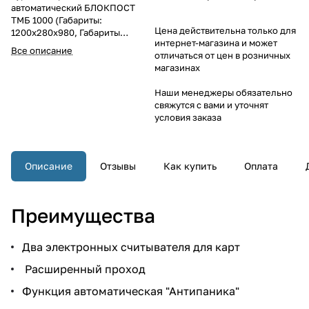
автоматический БЛОКПОСТ
ТМБ 1000 (Габариты:
Цена действительна только для
1200х280х980, Габариты
интернет-магазина и может
упаковки: 1280х360х1025 мм),
Все описание
отличаться от цен в розничных
"антипаника" Исполнение:
магазинах
нержавеющая сталь,
Комплектация: комплект
Наши менеджеры обязательно
считывателей (HID, E-Marine),
свяжутся с вами и уточнят
планки 600мм, пульт
условия заказа
управления с кабелем, ИК-
пульт, всепогодное
исполнение, "сухие контакты на
плате управления", экспортная
Описание
Отзывы
Как купить
Оплата
упаковка
Преимущества
Два электронных считывателя для карт
Расширенный проход
Функция автоматическая "Антипаника"