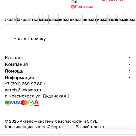
РСП
мм)
тела
0
на
Под заказ
800
2000
пользователей
Заказать
Заказать
Заказать
Заказать
Заказать
Заказать
Заказать
Заказать
Заказать
Заказать
Заказать
Заказать
Заказа
Назад к списку
Каталог
Компания
Помощь
Информация
+7 (391) 269 97 80
actels@leksmo.ru
г. Красноярск ул. Дудинская 1
© 2026 Актелс — системы безопасности и СКУД
Конфиденциальность
Оферта
Разработано в