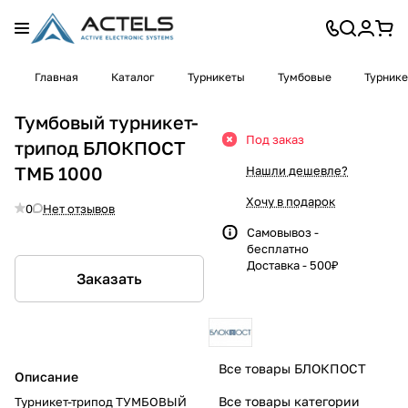
Главная
Каталог
Турникеты
Тумбовые
Турник
Тумбовый турникет-
Под заказ
трипод БЛОКПОСТ
ТМБ 1000
Нашли дешевле?
Хочу в подарок
0
Нет отзывов
Самовывоз -
бесплатно
Доставка - 500₽
Заказать
Все товары БЛОКПОСТ
Описание
Все товары категории
Турникет-трипод ТУМБОВЫЙ