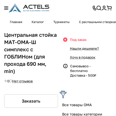
Главная
Каталог
Турникеты
С распашными створка
Центральная стойка
Под заказ
МАТ-ОМА-Ш
симплекс с
Нашли дешевле?
ГОБЛИНом (для
Хочу в подарок
прохода 690 мм,
Самовывоз -
min)
бесплатно
Доставка - 500₽
0
Нет отзывов
Заказать
Все товары OMA
Все товары категории