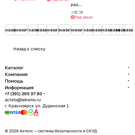
мм
400
покраска
мм,
(с
раздвижными
стандартная
(А=600
M K,
2
картоприемником)
створками
модель
0
0
мм)
4 или
шарнира
ширина
скоростной
Под заказ
2
(А=400
прохода
автоматический
зоны
мм)
660
СКП
Заказать
Заказать
Заказать
Заказать
Заказать
Заказать
Заказать
Заказать
Заказать
Заказать
Заказать
Заказать
Заказа
мм
800
Назад к списку
Каталог
Компания
Помощь
Информация
+7 (391) 269 97 80
actels@leksmo.ru
г. Красноярск ул. Дудинская 1
© 2026 Актелс — системы безопасности и СКУД