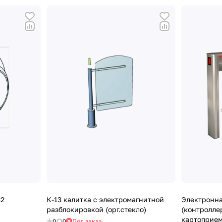
32
К-13 калитка с электромагнитной
Электронна
разблокировкой (орг.стекло)
(контролле
картоприем
0
0
Под заказ