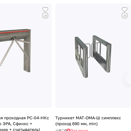
я проходная РС-04-НКс
Турникет МАТ-ОМА-Ш симплекс
р ЭРА, Сфинкс +
(проход 690 мм, min)
ник + считыватель)
0
0
Под заказ