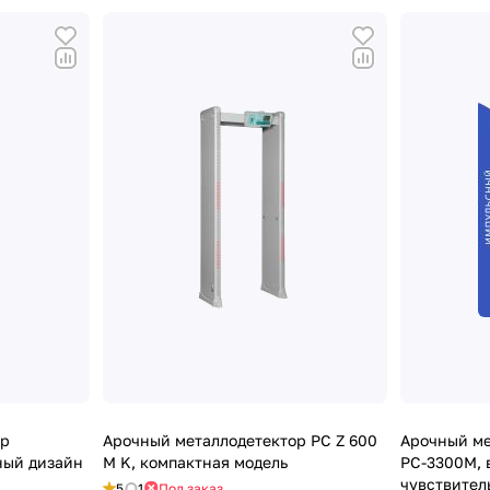
ор
Арочный металлодетектор PC Z 600
Арочный ме
ный дизайн
M K, компактная модель
РС-3300М, 
чувствител
5
1
Под заказ