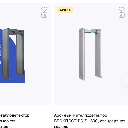
Акция
таллодетектор
Арочный металлодетектор
высокая
БЛОКПОСТ PC Z - 600, стандартная
ьность
модель