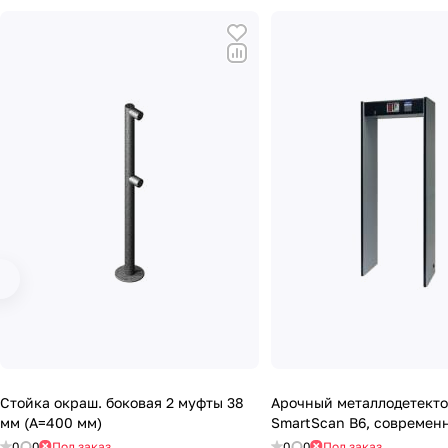
Стойка окраш. боковая 2 муфты 38
Арочный металлодетект
мм (А=400 мм)
SmartScan B6, современ
0
0
Под заказ
0
0
Под заказ