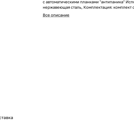
с автоматическими планками "антипаника" Ис
нержавеющая сталь, Комплектация: комплект 
(HID, E-Marine), планки 600мм, пульт управлен
Все описание
ИК-пульт, всепогодное исполнение, "сухие кон
плате управления", экспортная упаковка.
ставка