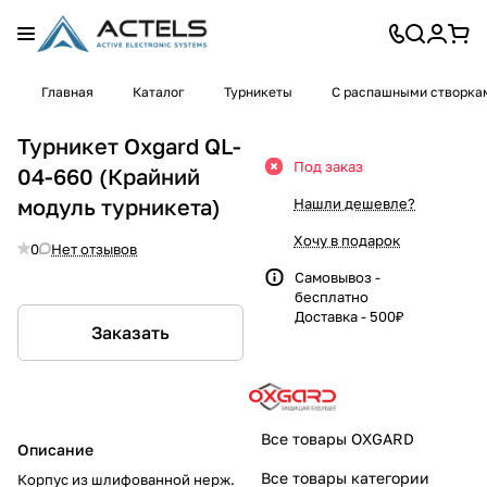
Главная
Каталог
Турникеты
С распашными створка
Турникет Oxgard QL-
Под заказ
04-660 (Крайний
модуль турникета)
Нашли дешевле?
Хочу в подарок
0
Нет отзывов
Самовывоз -
бесплатно
Доставка - 500₽
Заказать
Все товары OXGARD
Описание
Все товары категории
Корпус из шлифованной нерж.