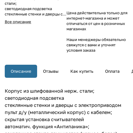
стали;
светодиодная подсветка
Цена действительна только для
стеклянные стенки и дверцы с
интернет-магазина и может
электроприводом
Все описание
отличаться от цен в розничных
пульт д/у (металлический
магазинах
корпус) с кабелем;
скрытая установка
Наши менеджеры обязательно
считывателей
свяжутся с вами и уточнят
автоматич. функция
условия заказа
«Антипаника»;
закаленное стекло двух цветов
(черное, белое)
Описание
Отзывы
Как купить
Оплата
Корпус из шлифованной нерж. стали;
светодиодная подсветка
стеклянные стенки и дверцы с электроприводом
пульт д/у (металлический корпус) с кабелем;
скрытая установка считывателей
автоматич. функция «Антипаника»;