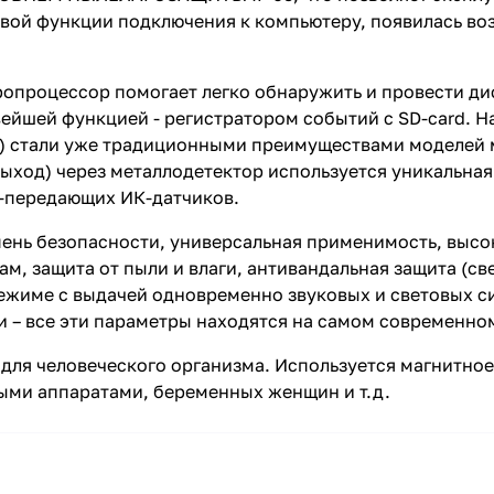
овой функции подключения к компьютеру, появилась во
процессор помогает легко обнаружить и провести ди
йшей функцией - регистратором событий с SD-card. На
рху) стали уже традиционными преимуществами моделе
выход) через металлодетектор используется уникальна
о-передающих ИК-датчиков.
ень безопасности, универсальная применимость, высо
ам, защита от пыли и влаги, антивандальная защита (с
режиме с выдачей одновременно звуковых и световых си
и – все эти параметры находятся на самом современн
ля человеческого организма. Используется магнитное
ыми аппаратами, беременных женщин и т.д.