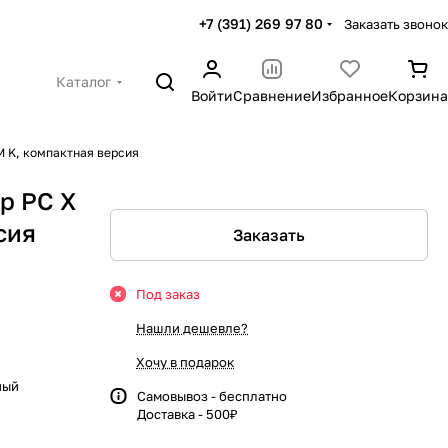
+7 (391) 269 97 80
Заказать звонок
Каталог
Войти
Сравнение
Избранное
Корзина
М K, компактная версия
р РС Х
сия
Заказать
Под заказ
Нашли дешевле?
Хочу в подарок
ный
Самовывоз - бесплатно
Доставка - 500₽