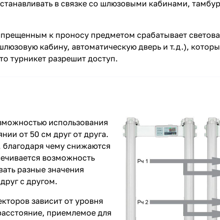
станавливать в связке со шлюзовыми кабинами, тамбу
запрещенным к проносу предметом срабатывает светова
шлюзовую кабину, автоматическую дверь и т.д.), кото
то турникет разрешит доступ.
озможностью использования
нии от 50 см друг от друга.
, благодаря чему снижаются
печивается возможность
вать разные значения
друг с другом.
кторов зависит от уровня
расстояние, приемлемое для