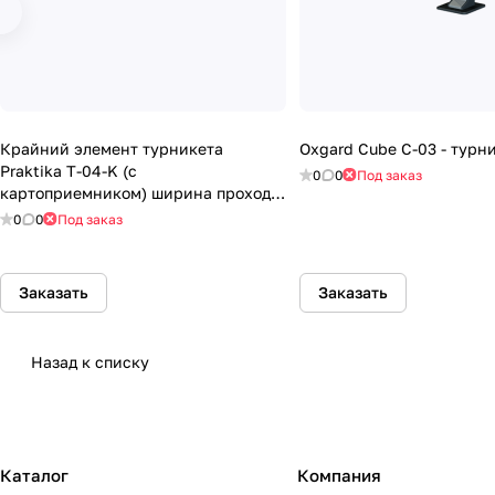
Крайний элемент турникета
Oxgard Cube C-03 - турн
Praktika Т-04-K (с
0
0
Под заказ
картоприемником) ширина прохода
900 мм
0
0
Под заказ
Заказать
Заказать
Назад к списку
Каталог
Компания